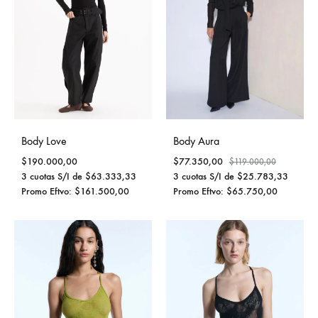
Body Love
Body Aura
$
190.000,00
$
77.350,00
$
119.000,00
3 cuotas S/I de
$
63.333,33
3 cuotas S/I de
$
25.783,33
Promo Eftvo:
$
161.500,00
Promo Eftvo:
$
65.750,00