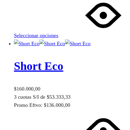
producto
tiene
múltiples
variantes.
Seleccionar opciones
Las
opciones
se
pueden
Short Eco
elegir
en
la
$
160.000,00
página
3 cuotas S/I de
$
53.333,33
de
Promo Eftvo:
$
136.000,00
producto
Este
producto
tiene