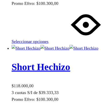
de
Promo Eftvo:
$
100.300,00
producto
Este
producto
tiene
múltiples
variantes.
Seleccionar opciones
Las
opciones
se
pueden
Short Hechizo
elegir
en
la
$
118.000,00
página
3 cuotas S/I de
$
39.333,33
de
Promo Eftvo:
$
100.300,00
producto
Este