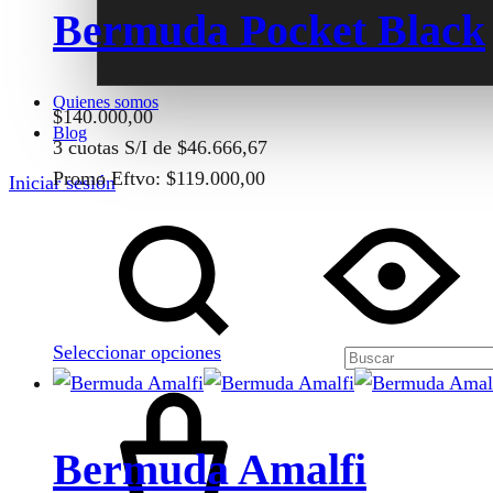
Bermuda Pocket Black
Quienes somos
$
140.000,00
Blog
3 cuotas S/I de
$
46.666,67
Promo Eftvo:
$
119.000,00
Iniciar sesión
Este
Buscar
producto
tiene
múltiples
variantes.
Seleccionar opciones
Las
Cart
opciones
se
pueden
Bermuda Amalfi
elegir