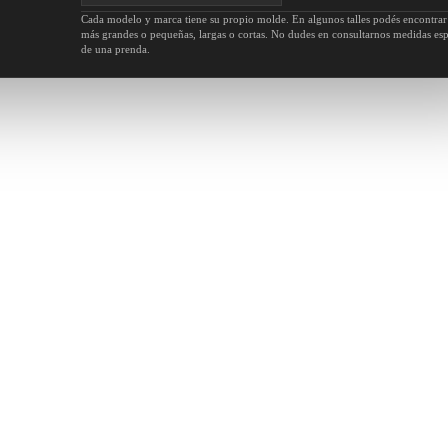
Cada modelo y marca tiene su propio molde. En algunos talles podés encontrar
más grandes o pequeñas, largas o cortas. No dudes en consultarnos medidas esp
de una prenda.