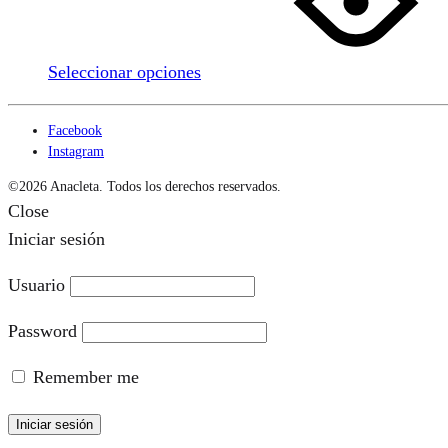
múltiples
variantes.
Seleccionar opciones
Las
opciones
Facebook
se
Instagram
pueden
©2026 Anacleta. Todos los derechos reservados.
elegir
Close
en
Iniciar sesión
la
página
Usuario
de
Password
producto
Remember me
Iniciar sesión