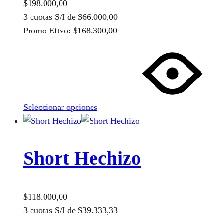
$
198.000,00
página
3 cuotas S/I de
$
66.000,00
de
Promo Eftvo:
$
168.300,00
producto
Este
producto
tiene
múltiples
variantes.
Seleccionar opciones
Las
opciones
se
pueden
Short Hechizo
elegir
en
la
$
118.000,00
página
3 cuotas S/I de
$
39.333,33