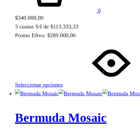
en
0
la
$
340.000,00
página
3 cuotas S/I de
$
113.333,33
de
Promo Eftvo:
$
289.000,00
producto
Este
producto
tiene
múltiples
variantes.
Seleccionar opciones
Las
opciones
se
pueden
Bermuda Mosaic
elegir
en
la