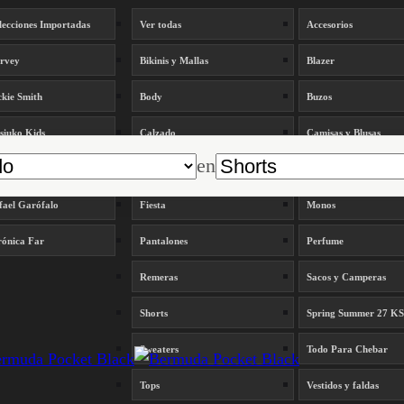
lecciones Importadas
Ver todas
Accesorios
rvey
Bikinis y Mallas
Blazer
kie Smith
Body
Buzos
siuko Kids
Calzado
Camisas y Blusas
en
rta Armesto
Carteras
Denim
fael Garófalo
Fiesta
Monos
rónica Far
Pantalones
Perfume
Remeras
Sacos y Camperas
Shorts
Spring Summer 27 K
Sweaters
Todo Para Chebar
Tops
Vestidos y faldas