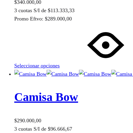
$
340.000,00
página
3 cuotas S/I de
$
113.333,33
de
Promo Eftvo:
$
289.000,00
producto
Este
producto
tiene
múltiples
variantes.
Seleccionar opciones
Las
opciones
se
pueden
Camisa Bow
elegir
en
la
$
290.000,00
página
3 cuotas S/I de
$
96.666,67