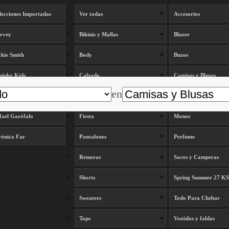
lecciones Importadas
Ver todas
Accesorios
rvey
Bikinis y Mallas
Blazer
kie Smith
Body
Buzos
siuko Kids
Calzado
Camisas y Blusas
en
rta Armesto
Carteras
Denim
fael Garófalo
Fiesta
Monos
rónica Far
Pantalones
Perfume
Remeras
Sacos y Camperas
Shorts
Spring Summer 27 K
Sweaters
Todo Para Chebar
Tops
Vestidos y faldas