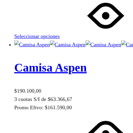
producto
tiene
múltiples
variantes.
Seleccionar opciones
Las
opciones
se
pueden
Camisa Aspen
elegir
en
la
$
190.100,00
página
3 cuotas S/I de
$
63.366,67
de
Promo Eftvo:
$
161.590,00
producto
Este
producto
tiene