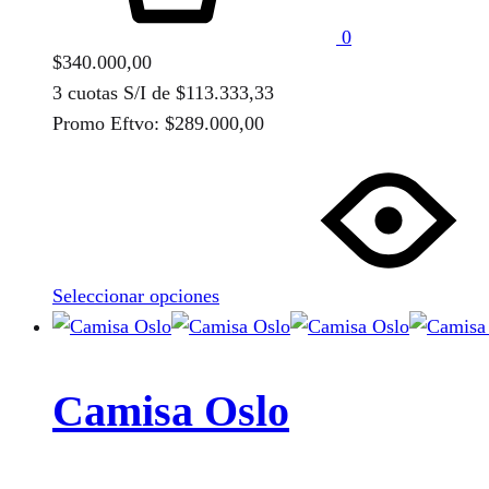
en
0
la
$
340.000,00
página
3 cuotas S/I de
$
113.333,33
de
Promo Eftvo:
$
289.000,00
producto
Este
producto
tiene
múltiples
variantes.
Seleccionar opciones
Las
opciones
se
pueden
Camisa Oslo
elegir
en
la