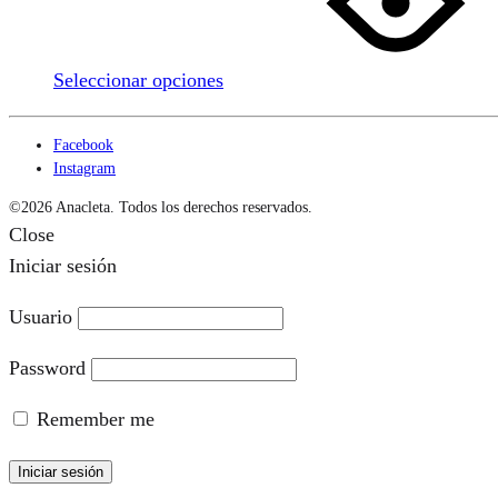
múltiples
variantes.
Seleccionar opciones
Las
opciones
Facebook
se
Instagram
pueden
©2026 Anacleta. Todos los derechos reservados.
elegir
Close
en
Iniciar sesión
la
página
Usuario
de
Password
producto
Remember me
Iniciar sesión