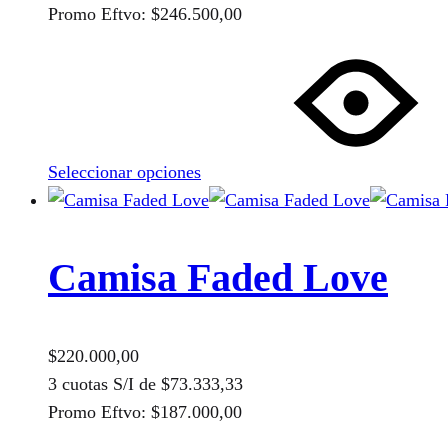
de
Promo Eftvo:
$
246.500,00
producto
Este
producto
tiene
múltiples
variantes.
Seleccionar opciones
Las
opciones
se
pueden
Camisa Faded Love
elegir
en
la
$
220.000,00
página
3 cuotas S/I de
$
73.333,33
de
Promo Eftvo:
$
187.000,00
producto
Este