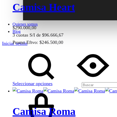
Camisa Heart
Quienes somos
$
290.000,00
Blog
3 cuotas S/I de
$
96.666,67
Promo Eftvo:
$
246.500,00
Iniciar sesión
Este
Buscar
producto
tiene
múltiples
variantes.
Seleccionar opciones
Las
Cart
opciones
se
pueden
Camisa Roma
elegir