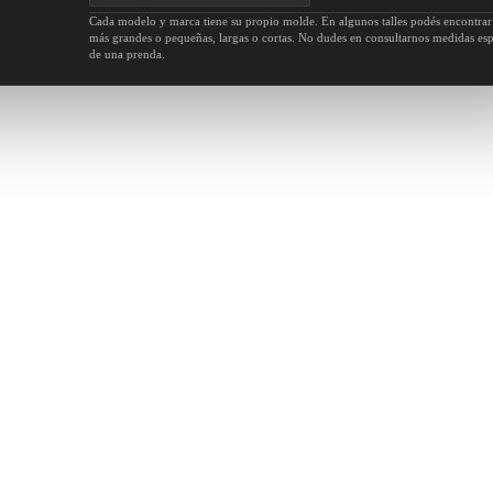
Cada modelo y marca tiene su propio molde. En algunos talles podés encontrar
más grandes o pequeñas, largas o cortas. No dudes en consultarnos medidas esp
de una prenda.