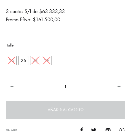
3 cuotas S/I de
$
63.333,33
Promo Eftvo:
$
161.500,00
25
26
28
29
Cantidad
AÑADIR AL CARRITO
SHARE