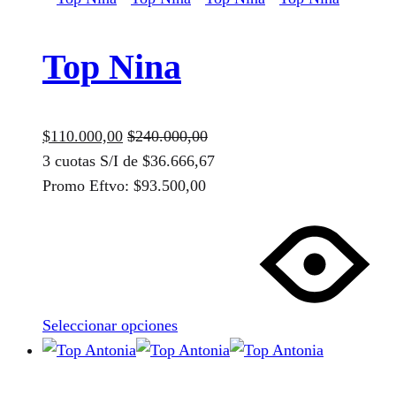
Top Nina
$
110.000,00
$
240.000,00
3 cuotas S/I de
$
36.666,67
Promo Eftvo:
$
93.500,00
Este
producto
tiene
múltiples
variantes.
Seleccionar opciones
Las
opciones
se