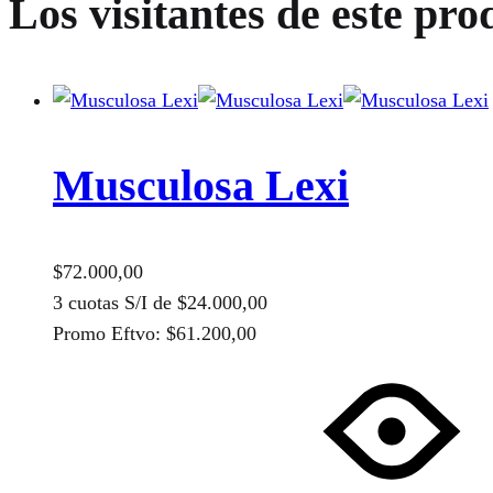
Los visitantes de este pro
Musculosa Lexi
$
72.000,00
3 cuotas S/I de
$
24.000,00
Promo Eftvo:
$
61.200,00
Este
producto
tiene
múltiples
variantes.