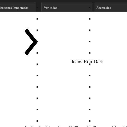
lecciones Importadas
Ver todas
Accesorios
rvey
Bikinis y Mallas
Blazer
kie Smith
Body
Buzos
siuko Kids
Calzado
Camisas y Blusas
rta Armesto
Carteras
Denim
Jeans Ron Dark
fael Garófalo
Fiesta
Monos
rónica Far
Pantalones
Perfume
Remeras
Sacos y Camperas
Shorts
Spring Summer 27 K
Sweaters
Todo Para Chebar
Tops
Vestidos y faldas