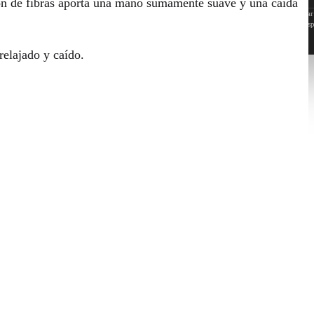
ión de fibras aporta una mano sumamente suave y una caída
Cada modelo y marca tiene su propio molde. En algunos talles podés encontrar
más grandes o pequeñas, largas o cortas. No dudes en consultarnos medidas esp
de una prenda.
relajado y caído.