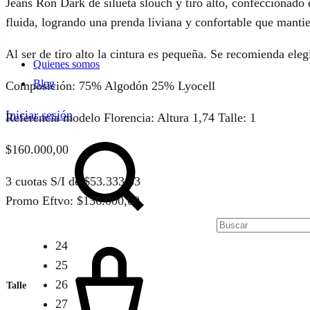
Jeans Ron Dark de silueta slouch y tiro alto, confeccionad
fluida, logrando una prenda liviana y confortable que manti
Al ser de tiro alto la cintura es pequeña. Se recomienda eleg
Quienes somos
Blog
Composición: 75% Algodón 25% Lyocell
Iniciar sesión
Referencia modelo Florencia: Altura 1,74 Talle: 1
Buscar
$
160.000,00
3 cuotas S/I de
$
53.333,33
Promo Eftvo:
$
136.000,00
Cart
24
25
26
27