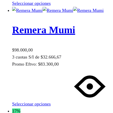
Seleccionar opciones
Las
opciones
se
pueden
Remera Mumi
elegir
en
la
$
98.000,00
página
3 cuotas S/I de
$
32.666,67
de
Promo Eftvo:
$
83.300,00
producto
Este
producto
tiene
múltiples
variantes.
Seleccionar opciones
Las
17%