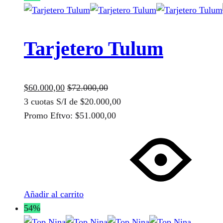
opciones
se
pueden
elegir
Tarjetero Tulum
en
la
página
$
60.000,00
$
72.000,00
de
3 cuotas S/I de
$
20.000,00
producto
Promo Eftvo:
$
51.000,00
Añadir al carrito
54%