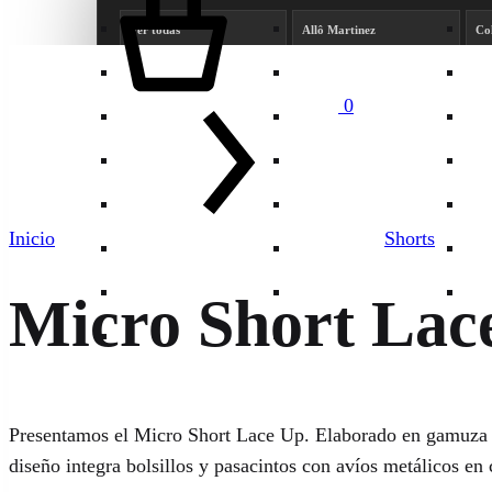
Ver todas
Allô Martinez
Co
Ginebra
Ginebra Hombre
Ha
0
Herencia
Indiastyle
Jac
Jazmín Chebar
Kosiuko
Ko
Label 99
Liarte
Mi
Inicio
Shorts
Natalia Antolin
Paz Cornu
Ra
Product
Shibinda
Something Else Love
Ve
Micro Short Lac
Viga Jeans
Y-Lovers
navigation
Presentamos el Micro Short Lace Up. Elaborado en gamuza de p
diseño integra bolsillos y pasacintos con avíos metálicos en