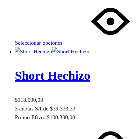
producto
Este
producto
tiene
múltiples
variantes.
Seleccionar opciones
Las
opciones
se
pueden
Short Hechizo
elegir
en
la
$
118.000,00
página
3 cuotas S/I de
$
39.333,33
de
Promo Eftvo:
$
100.300,00
producto
Este
producto