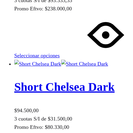
3 cuotas S/I de
$
93.333,33
Promo Eftvo:
$
238.000,00
Este
producto
tiene
múltiples
variantes.
Seleccionar opciones
Las
opciones
se
pueden
Short Chelsea Dark
elegir
en
la
$
94.500,00
página
3 cuotas S/I de
$
31.500,00
de
Promo Eftvo:
$
80.330,00