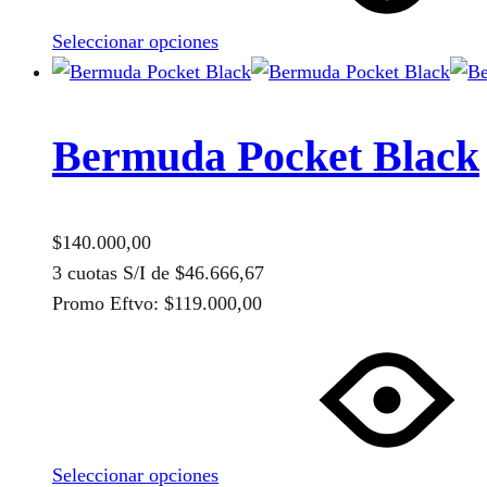
variantes.
Seleccionar opciones
Las
opciones
se
pueden
Bermuda Pocket Black
elegir
en
la
$
140.000,00
página
3 cuotas S/I de
$
46.666,67
de
Promo Eftvo:
$
119.000,00
producto
Este
producto
tiene
múltiples
variantes.
Seleccionar opciones
Las