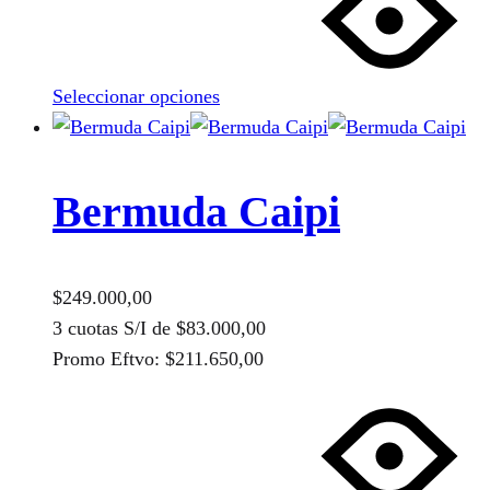
tiene
múltiples
variantes.
Seleccionar opciones
Las
opciones
se
pueden
Bermuda Caipi
elegir
en
la
$
249.000,00
página
3 cuotas S/I de
$
83.000,00
de
Promo Eftvo:
$
211.650,00
producto
Este
producto
tiene
múltiples