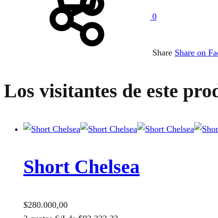
0
Share
Share on F
Los visitantes de este pro
Short Chelsea
$
280.000,00