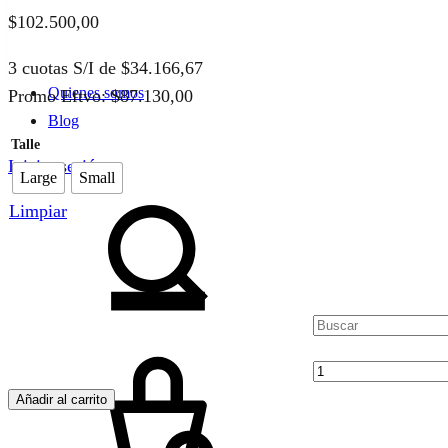
$
102.500,00
3 cuotas S/I de
$
34.166,67
Quienes somos
Promo Eftvo:
$
87.130,00
Blog
Iniciar sesión
Large
Small
Buscar
Limpiar
Cantidad
Cart
Añadir al carrito