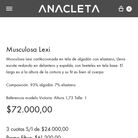
Cart
0
Musculosa Lexi
Musculosa Lexi confeccionada en tela de algodón con elastano, Lleva
escote redondo en delantero y espalda, con breteles en tela base. El
largo es a la altura de la cintura y su fit es bien al cuerpo.
Composición: 93% algodón 7% elastano
Referencia modelo Victoria: Altura 1,73 Talle: 1
$
72.000,00
3 cuotas S/I de
$
24.000,00
Promo Eftvo:
$
61.200,00