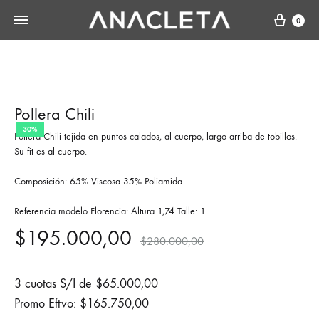
Cart
0
Pollera Chili
30%
Pollera Chili tejida en puntos calados, al cuerpo, largo arriba de tobillos.
Su fit es al cuerpo.
Composición: 65% Viscosa 35% Poliamida
Referencia modelo Florencia: Altura 1,74 Talle: 1
$
195.000,00
$
280.000,00
3 cuotas S/I de
$
65.000,00
Promo Eftvo:
$
165.750,00