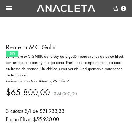
Cart
0
Remera MC Gnbr
30%
La Remera MC GNBR, de jersey de algodón peruano, es de calce fitted,
con escote a la base y manga corta. Presenta estampa marcaria a tono
en frente de prenda. Un clásico super versátil, indispensable para tener
en tu placard.
Referencia modelo: Altura 1,76 Talle 2
$
65.800,00
$
94.000,00
3 cuotas S/I de
$
21.933,33
Promo Eftvo:
$
55.930,00