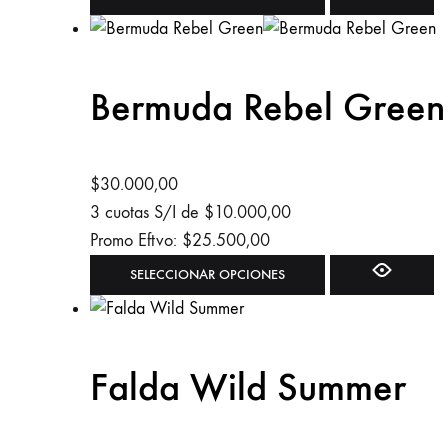
la
producto
página
tiene
de
múltiples
Bermuda Rebel Green
producto
variantes.
Las
opciones
se
$
30.000,00
pueden
3 cuotas S/I de
$
10.000,00
elegir
Promo Eftvo:
$
25.500,00
en
Este
SELECCIONAR OPCIONES
la
producto
página
tiene
de
múltiples
Falda Wild Summer
producto
variantes.
Las
opciones