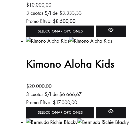
se
$
10.000,00
pueden
3 cuotas S/I de
$
3.333,33
elegir
Promo Eftvo:
$
8.500,00
en
Este
SELECCIONAR OPCIONES
la
producto
página
tiene
de
múltiples
Kimono Aloha Kids
producto
variantes.
Las
opciones
se
$
20.000,00
pueden
3 cuotas S/I de
$
6.666,67
elegir
Promo Eftvo:
$
17.000,00
en
Este
SELECCIONAR OPCIONES
la
producto
página
tiene