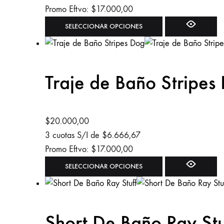
elegir
Promo Eftvo:
$
17.000,00
en
Este
SELECCIONAR OPCIONES
la
producto
página
tiene
de
múltiples
Traje de Baño Stripes
producto
variantes.
Las
opciones
se
$
20.000,00
pueden
3 cuotas S/I de
$
6.666,67
elegir
Promo Eftvo:
$
17.000,00
en
Este
SELECCIONAR OPCIONES
la
producto
página
tiene
de
múltiples
Short De Baño Ray Stu
producto
variantes.