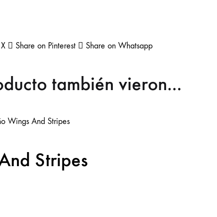
Remeras
Sacos y Camperas
Shorts
Spring Summer 27 KSK
Sweaters
Todo Para Chebar
Tops
Vestidos y faldas
 X
Share on Pinterest
Share on Whatsapp
roducto también vieron...
And Stripes