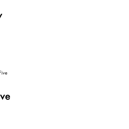
y
ive