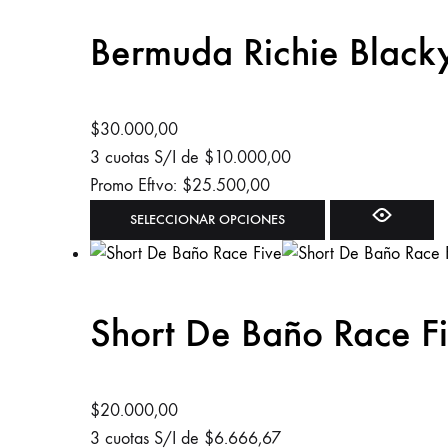
de
múltiples
Bermuda Richie Black
producto
variantes.
Las
opciones
se
$
30.000,00
pueden
3 cuotas S/I de
$
10.000,00
elegir
Promo Eftvo:
$
25.500,00
en
Este
SELECCIONAR OPCIONES
la
producto
página
tiene
de
múltiples
Short De Baño Race F
producto
variantes.
Las
opciones
se
$
20.000,00
pueden
3 cuotas S/I de
$
6.666,67