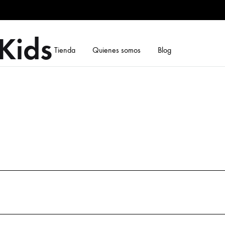
Kids
Tienda
Quienes somos
Blog
CATEGORIAS
das
Ver todas
Accesorios
Bikinis y Mallas
Blazer
Body
Buzos
Calzado
Camisas y Blusas
Carteras
Denim
Fiesta
Monos
Pantalones
Perfume