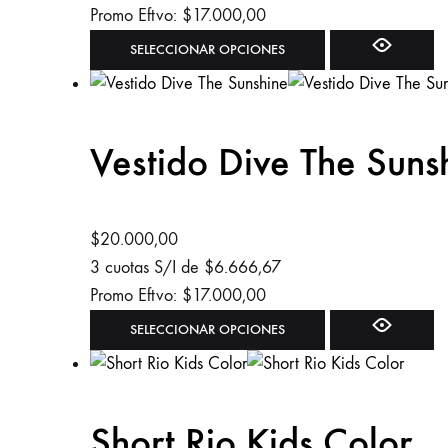
Promo Eftvo:
$
17.000,00
Este
SELECCIONAR OPCIONES
producto
tiene
múltiples
Vestido Dive The Suns
variantes.
Las
opciones
se
$
20.000,00
pueden
3 cuotas S/I de
$
6.666,67
elegir
Promo Eftvo:
$
17.000,00
en
Este
SELECCIONAR OPCIONES
la
producto
página
tiene
de
múltiples
Short Rio Kids Color
producto
variantes.