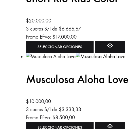
Las
opciones
se
$
20.000,00
pueden
3 cuotas S/I de
$
6.666,67
elegir
Promo Eftvo:
$
17.000,00
en
Este
SELECCIONAR OPCIONES
la
producto
página
tiene
de
múltiples
Musculosa Aloha Love
producto
variantes.
Las
opciones
se
$
10.000,00
pueden
3 cuotas S/I de
$
3.333,33
elegir
Promo Eftvo:
$
8.500,00
en
Este
SELECCIONAR OPCIONES