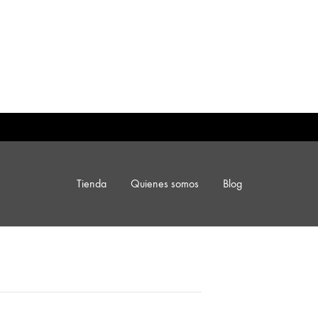
Tienda
Quienes somos
Blog
CATEGORIAS
das
Ver todas
Accesorios
Bikinis y Mallas
Blazer