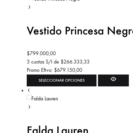
múltiples
variantes.
Las
Vestido Princesa Negr
opciones
se
pueden
elegir
$
799.000,00
en
3 cuotas S/I de
$
266.333,33
la
Promo Eftvo:
$
679.150,00
página
Este
SELECCIONAR OPCIONES
de
producto
producto
tiene
múltiples
variantes.
Las
Falda Lauren
opciones