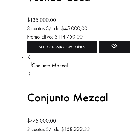
se
pueden
elegir
$
135.000,00
en
3 cuotas S/I de
$
45.000,00
la
Promo Eftvo:
$
114.750,00
página
Este
SELECCIONAR OPCIONES
de
producto
producto
tiene
múltiples
variantes.
Las
Conjunto Mezcal
opciones
se
pueden
elegir
$
475.000,00
en
3 cuotas S/I de
$
158.333,33