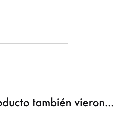
Body
Buzos
Calzado
Camisas y Blusas
Carteras
Denim
Fiesta
Monos
Pantalones
Perfume
Remeras
Sacos y Camperas
Shorts
Spring Summer 27 KSK
Sweaters
Todo Para Chebar
Tops
Vestidos y faldas
roducto también vieron...