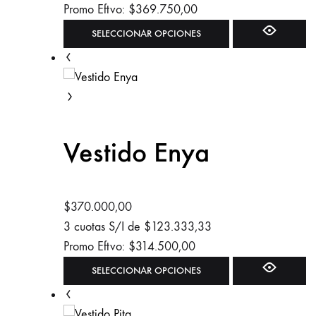
la
Promo Eftvo:
$
369.750,00
página
Este
SELECCIONAR OPCIONES
de
producto
producto
tiene
múltiples
variantes.
Las
Vestido Enya
opciones
se
pueden
elegir
$
370.000,00
en
3 cuotas S/I de
$
123.333,33
la
Promo Eftvo:
$
314.500,00
página
Este
SELECCIONAR OPCIONES
de
producto
producto
tiene