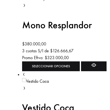
Mono Resplandor
$
380.000,00
3 cuotas S/I de
$
126.666,67
Promo Eftvo:
$
323.000,00
Este
SELECCIONAR OPCIONES
producto
tiene
múltiples
variantes.
Las
Vestido Coca
opciones