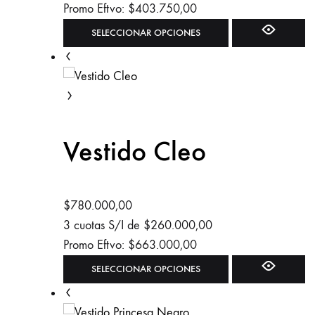
la
Promo Eftvo:
$
403.750,00
página
Este
SELECCIONAR OPCIONES
de
producto
producto
tiene
múltiples
variantes.
Las
Vestido Cleo
opciones
se
pueden
elegir
$
780.000,00
en
3 cuotas S/I de
$
260.000,00
la
Promo Eftvo:
$
663.000,00
página
Este
SELECCIONAR OPCIONES
de
producto
producto
tiene