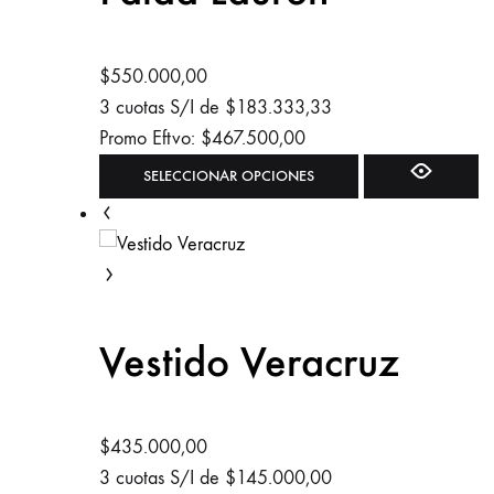
se
pueden
elegir
$
550.000,00
en
3 cuotas S/I de
$
183.333,33
la
Promo Eftvo:
$
467.500,00
página
Este
SELECCIONAR OPCIONES
de
producto
producto
tiene
múltiples
variantes.
Las
Vestido Veracruz
opciones
se
pueden
elegir
$
435.000,00
en
3 cuotas S/I de
$
145.000,00