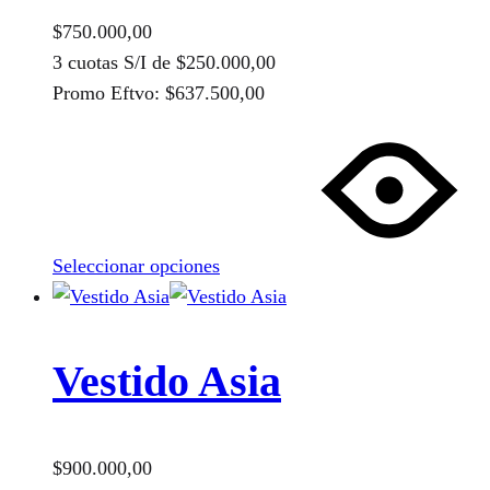
$
750.000,00
3 cuotas S/I de
$
250.000,00
Promo Eftvo:
$
637.500,00
Este
producto
tiene
múltiples
variantes.
Seleccionar opciones
Las
opciones
se
pueden
Vestido Asia
elegir
en
la
$
900.000,00