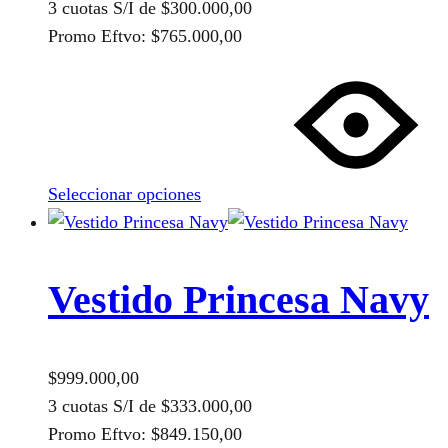
página
3 cuotas S/I de
$
300.000,00
de
Promo Eftvo:
$
765.000,00
producto
Este
producto
tiene
múltiples
variantes.
Seleccionar opciones
Las
opciones
se
pueden
Vestido Princesa Navy
elegir
en
la
$
999.000,00
página
3 cuotas S/I de
$
333.000,00
de
Promo Eftvo:
$
849.150,00