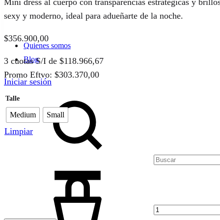
Mini dress al cuerpo con transparencias estratégicas y bril
sexy y moderno, ideal para adueñarte de la noche.
$
356.900,00
Quienes somos
Blog
3 cuotas S/I de
$
118.966,67
Promo Eftvo:
$
303.370,00
Iniciar sesión
Buscar
Medium
Small
Limpiar
Cantidad
Cart