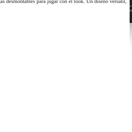
as desmontables para jugar con el look. Un diseño versátil,
Cada modelo y marca tiene su propio molde. En algunos talles podés encontrar
más grandes o pequeñas, largas o cortas. No dudes en consultarnos medidas esp
de una prenda.