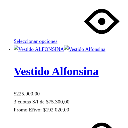
producto
Este
producto
tiene
múltiples
variantes.
Seleccionar opciones
Las
opciones
se
pueden
Vestido Alfonsina
elegir
en
la
$
225.900,00
página
3 cuotas S/I de
$
75.300,00
de
Promo Eftvo:
$
192.020,00
producto
Este
producto