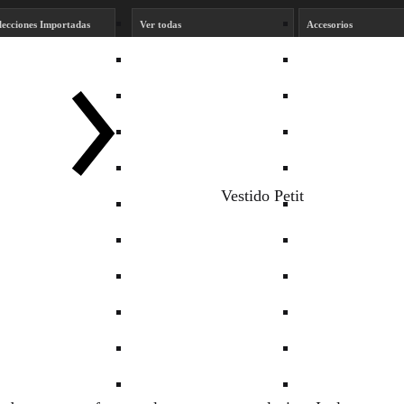
lecciones Importadas
Ver todas
Accesorios
rvey
Bikinis y Mallas
Blazer
kie Smith
Body
Buzos
siuko Kids
Calzado
Camisas y Blusas
rta Armesto
Carteras
Denim
Vestido Petit
fael Garófalo
Fiesta
Monos
rónica Far
Pantalones
Perfume
Remeras
Sacos y Camperas
Shorts
Spring Summer 27 K
Sweaters
Todo Para Chebar
Tops
Vestidos y faldas