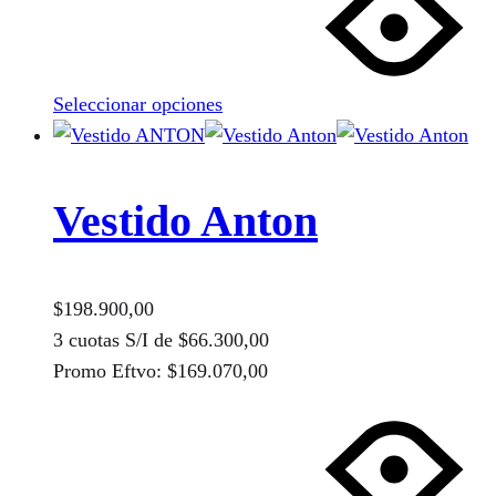
tiene
múltiples
variantes.
Seleccionar opciones
Las
opciones
se
pueden
Vestido Anton
elegir
en
la
$
198.900,00
página
3 cuotas S/I de
$
66.300,00
de
Promo Eftvo:
$
169.070,00
producto
Este
producto
tiene
múltiples