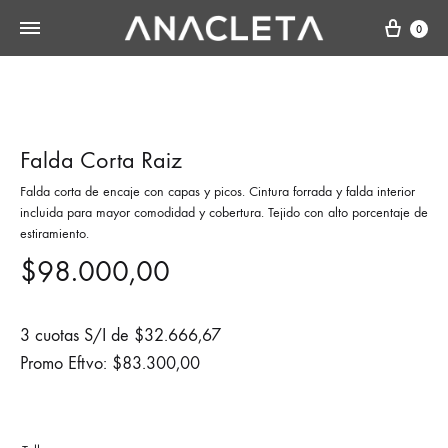
Cart
0
Falda Corta Raiz
Falda corta de encaje con capas y picos. Cintura forrada y falda interior
incluida para mayor comodidad y cobertura. Tejido con alto porcentaje de
estiramiento.
$
98.000,00
3 cuotas S/I de
$
32.666,67
Promo Eftvo:
$
83.300,00