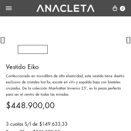
Cart
0
Vestido Eiko
Confeccionado en microfibra de alta elasticidad, este vestido tiene diseño
exclusivo de cristales hot fix, escote en «V» y espalda baja con breteles
cruzados. De la colección Manhattan Invierno 25’, es la pieza perfecta
para ser el centro de todas las miradas.
$
448.900,00
3 cuotas S/I de
$
149.633,33